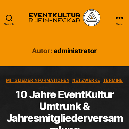
Search
Menü
EventKultur
Rhein-
Neckar
Autor:
administrator
Kategorien
MITGLIEDERINFORMATIONEN
NETZWERKE
TERMINE
10 Jahre EventKultur
Umtrunk &
Jahresmitgliederversam