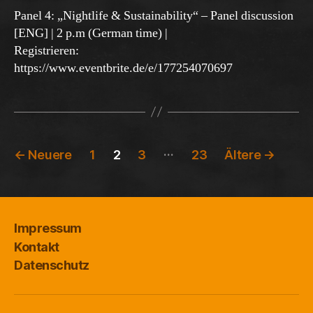
Panel 4: „Nightlife & Sustainability“ – Panel discussion
[ENG] | 2 p.m (German time) |
Registrieren:
https://www.eventbrite.de/e/177254070697
Beitragsnavigation
…
←
Neuere
1
2
3
23
Ältere
→
Impressum
Kontakt
Datenschutz