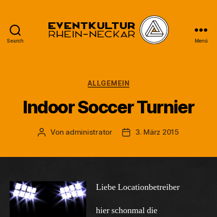
Search
Menü
EventKultur
Rhein-
Neckar
Kategorien
ALLGEMEIN
Indoor Soccer Turnier
Von
administrator
3. März 2015
Beitragsautor
Beitragsdatum
Liebe Locationbetreiber
hier schonmal die